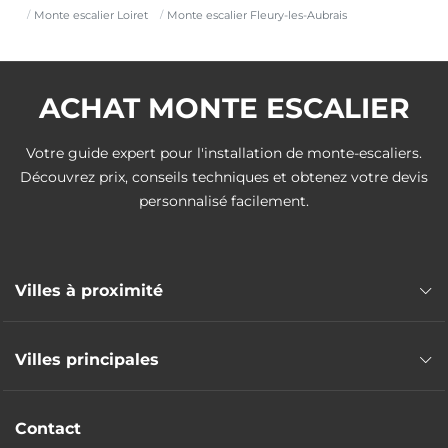
Monte escalier Loiret
Monte escalier Fleury-les-Aubrais
ACHAT MONTE ESCALIER
Votre guide expert pour l'installation de monte-escaliers.
Découvrez prix, conseils techniques et obtenez votre devis
personnalisé facilement.
Villes à proximité
Monte escalier Orléans
Villes principales
Monte escalier Saint-Jean-de-la-Ruelle
Monte escalier Saran
Monte escalier Montargis
Monte escalier Saint-Jean-le-Blanc
Contact
Monte escalier Gien
Monte escalier Saint-Jean-de-Braye