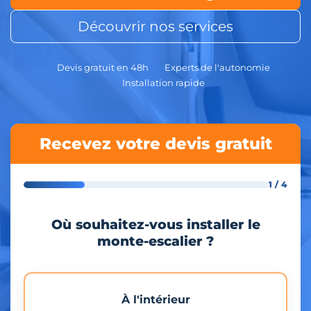
Découvrir nos services
Devis gratuit en 48h
Experts de l'autonomie
Installation rapide
Recevez votre devis gratuit
1 / 4
Où souhaitez-vous installer le
monte-escalier ?
À l'intérieur