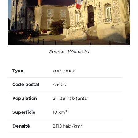
Source : Wikipedia
Type
commune
Code postal
45400
Population
21 438 habitants
Superficie
10 km²
Densité
2 110 hab./km²