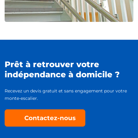
Prêt à retrouver votre
indépendance à domicile ?
Recevez un devis gratuit et sans engagement pour votre
monte-escalier.
Contactez-nous