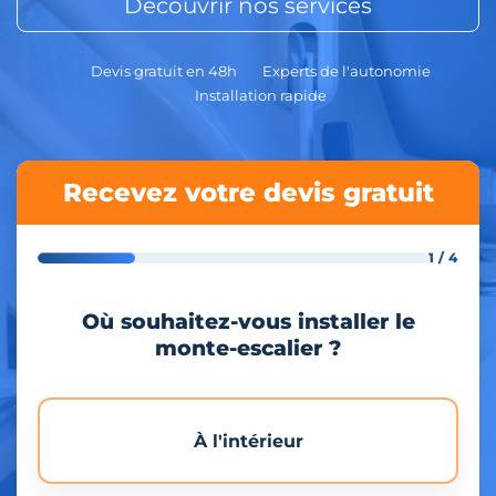
Découvrir nos services
Devis gratuit en 48h
Experts de l'autonomie
Installation rapide
Recevez votre devis gratuit
1 / 4
Où souhaitez-vous installer le
monte-escalier ?
À l'intérieur