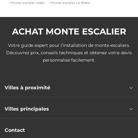
Monte escalier Indre
Monte escalier Le Blanc
ACHAT MONTE ESCALIER
Votre guide expert pour l'installation de monte-escaliers.
Découvrez prix, conseils techniques et obtenez votre devis
personnalisé facilement.
Villes à proximité
Monte escalier Montmorillon
Villes principales
Monte escalier Chauvigny
Monte escalier Argenton-sur-Creuse
Monte escalier Issoudun
Monte escalier Buzançais
Contact
Monte escalier Déols
Monte escalier Châtellerault