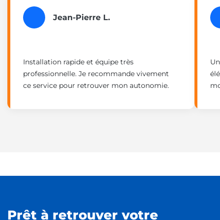
Jean-Pierre L.
Installation rapide et équipe très
Un
professionnelle. Je recommande vivement
él
ce service pour retrouver mon autonomie.
mo
Prêt à retrouver votre