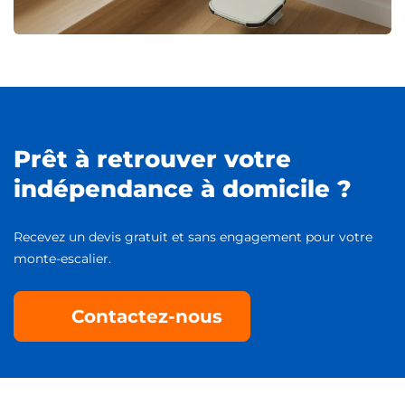
Prêt à retrouver votre
indépendance à domicile ?
Recevez un devis gratuit et sans engagement pour votre
monte-escalier.
Contactez-nous