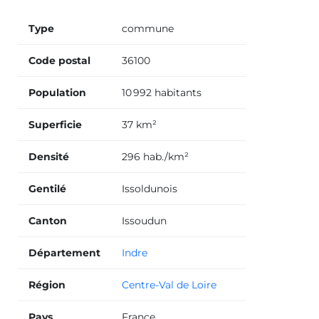
Type
commune
Code postal
36100
Population
10 992 habitants
Superficie
37 km²
Densité
296 hab./km²
Gentilé
Issoldunois
Canton
Issoudun
Département
Indre
Région
Centre-Val de Loire
Pays
France