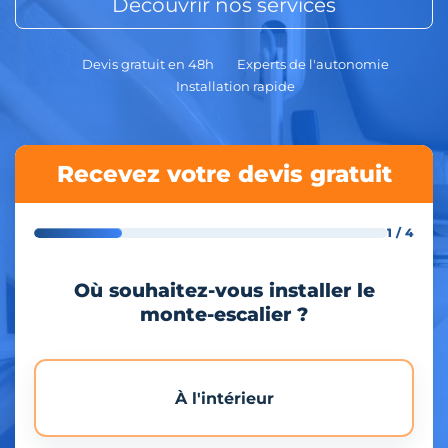
Découvrir nos services
Devis gratuit en 48h
Experts de l'autonomie
Installation rapide
Recevez votre devis gratuit
1 / 4
Où souhaitez-vous installer le
monte-escalier ?
À l'intérieur