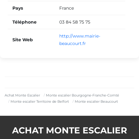
Pays
France
Téléphone
03 84 58 75 75
http://www.mairie-
Site Web
beaucourt.fr
Achat Monte Escalier
Monte escalier Bourgogne-Franche-Comté
Monte escalier Territoire de Belfort
Monte escalier Beaucourt
ACHAT MONTE ESCALIER