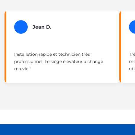
Jean D.
Installation rapide et technicien très
Tr
professionnel. Le siège élévateur a changé
mon
ma vie !
uti