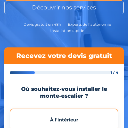
Découvrir nos services
Devis gratuit en 48h
Experts de l'autonomie
Installation rapide
Recevez votre devis gratuit
1 / 4
Où souhaitez-vous installer le
monte-escalier ?
À l'intérieur