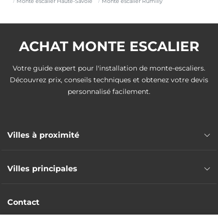
Monte escalier Haute-Savoie
Monte escalier Rumilly
ACHAT MONTE ESCALIER
Votre guide expert pour l'installation de monte-escaliers.
Découvrez prix, conseils techniques et obtenez votre devis
personnalisé facilement.
Villes à proximité
Monte escalier Poisy
Villes principales
Monte escalier Sillingy
Monte escalier Cran-Gevrier
Monte escalier Annemasse
Monte escalier La Balme-de-Sillingy
Contact
Monte escalier Thonon-les-Bains
Monte escalier Epagny Metz-Tessy
Monte escalier Cluses