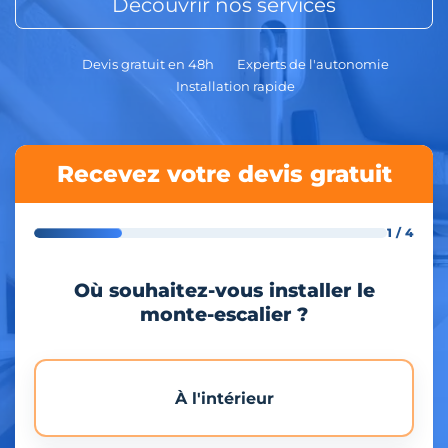
Découvrir nos services
Devis gratuit en 48h
Experts de l'autonomie
Installation rapide
Recevez votre devis gratuit
1 / 4
Où souhaitez-vous installer le
monte-escalier ?
À l'intérieur