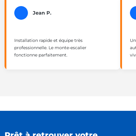
Jean P.
Installation rapide et équipe très
Un
professionnelle. Le monte-escalier
au
fonctionne parfaitement.
vi
Prêt à retrouver votre