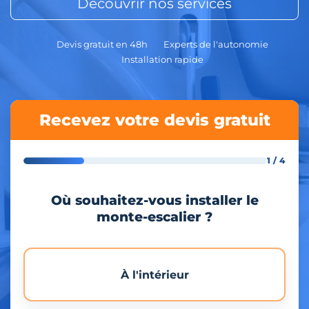
Découvrir nos services
Devis gratuit en 48h
Experts de l'autonomie
Installation rapide
Recevez votre devis gratuit
1 / 4
Où souhaitez-vous installer le
monte-escalier ?
À l'intérieur