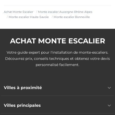
Achat Monte Escalier
Monte escalier Auvergne-Rhône-Alpes
Monte escalier Haute-Savoie
Monte escalier Bonneville
ACHAT MONTE ESCALIER
Votre guide expert pour l'installation de monte-escaliers.
Découvrez prix, conseils techniques et obtenez votre devis
personnalisé facilement.
Villes à proximité
Monte escalier Saint-Pierre-en-Faucigny
Villes principales
Monte escalier Marignier
Monte escalier La Roche-sur-Foron