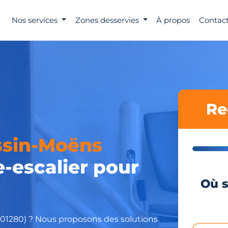
Nos services
Zones desservies
À propos
Contact
Re
ssin-Moëns
e-escalier pour
Où s
(01280) ? Nous proposons des solutions