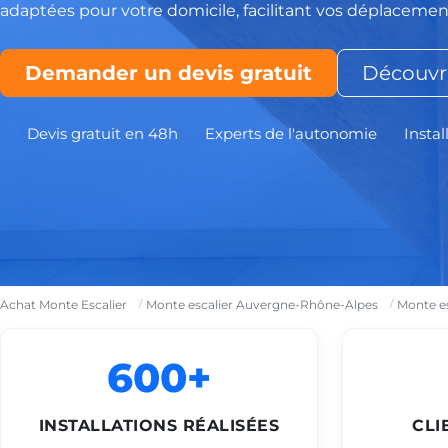
adaptées pour votre domicile, facilitant vos déplacement
Demander un devis gratuit
Découvri
Devis gratuit en 48h
Experts de l'autonomie
Instal
Achat Monte Escalier
Monte escalier Auvergne-Rhône-Alpes
Monte es
600+
INSTALLATIONS RÉALISÉES
CLI