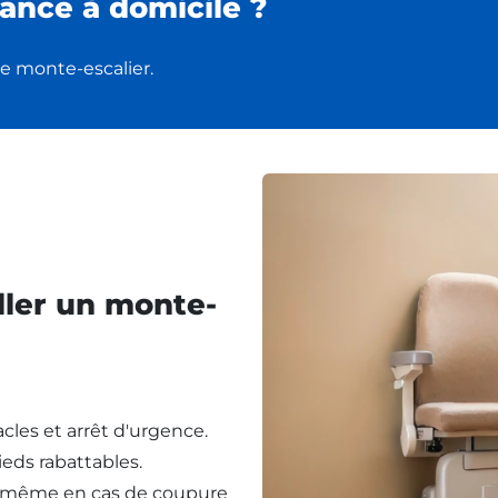
ance à domicile ?
e monte-escalier.
ller un monte-
cles et arrêt d'urgence.
eds rabattables.
, même en cas de coupure