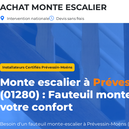
ACHAT MONTE ESCALIER
Intervention nationale
Devis sans frais
Installateurs Certifiés Prévessin-Moëns
Monte escalier à
Préve
(01280) : Fauteuil mont
votre confort
Besoin d'un fauteuil monte-escalier à Prévessin-Moëns 