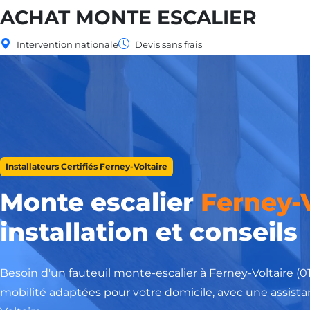
ACHAT MONTE ESCALIER
Intervention nationale
Devis sans frais
Installateurs Certifiés Ferney-Voltaire
Monte escalier
Ferney-V
installation et conseils
Besoin d'un fauteuil monte-escalier à Ferney-Voltaire (
mobilité adaptées pour votre domicile, avec une assistan