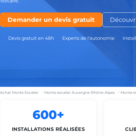
Voltaire.
Demander un devis gratuit
Découvri
Devis gratuit en 48h
Experts de l'autonomie
Instal
Achat Monte Escalier
Monte escalier Auvergne-Rhône-Alpes
Monte es
600+
INSTALLATIONS RÉALISÉES
CLI