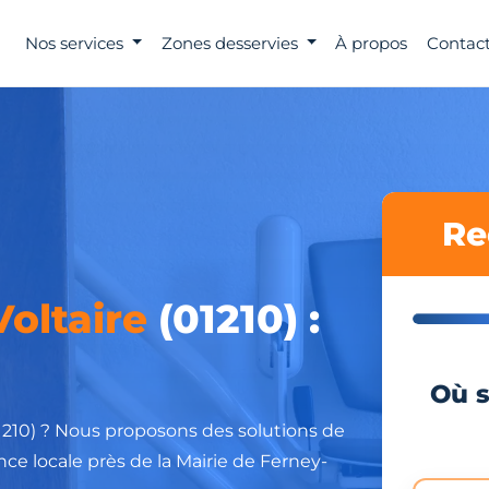
Nos services
Zones desservies
À propos
Contact
Re
oltaire
(01210) :
Où s
01210) ? Nous proposons des solutions de
ce locale près de la Mairie de Ferney-