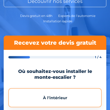
Découvrir nos services
Devis gratuit en 48h
Experts de l'autonomie
Installation rapide
Recevez votre devis gratuit
1 / 4
Où souhaitez-vous installer le
monte-escalier ?
À l'intérieur