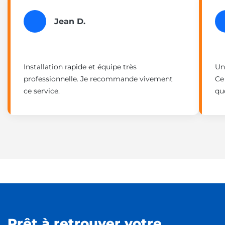
Jean D.
Installation rapide et équipe très
Un
professionnelle. Je recommande vivement
Ce
ce service.
qu
Prêt à retrouver votre