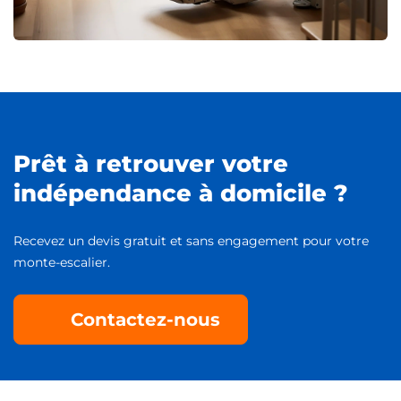
Prêt à retrouver votre
indépendance à domicile ?
Recevez un devis gratuit et sans engagement pour votre
monte-escalier.
Contactez-nous