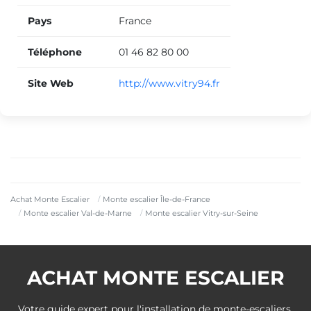
Pays
France
Téléphone
01 46 82 80 00
Site Web
http://www.vitry94.fr
Achat Monte Escalier
Monte escalier Île-de-France
Monte escalier Val-de-Marne
Monte escalier Vitry-sur-Seine
ACHAT MONTE ESCALIER
Votre guide expert pour l'installation de monte-escaliers.