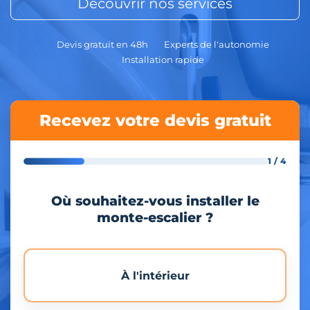
Découvrir nos services
Devis gratuit en 48h
Experts de l'autonomie
Installation rapide
Recevez votre devis gratuit
1 / 4
Où souhaitez-vous installer le
monte-escalier ?
À l'intérieur