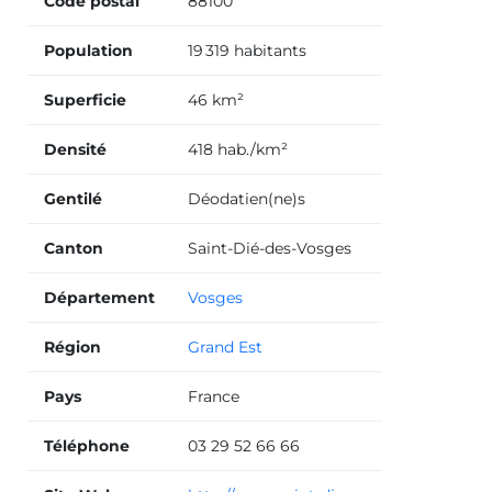
Code postal
88100
Population
19 319 habitants
Superficie
46 km²
Densité
418 hab./km²
Gentilé
Déodatien(ne)s
Canton
Saint-Dié-des-Vosges
Département
Vosges
Région
Grand Est
Pays
France
Téléphone
03 29 52 66 66