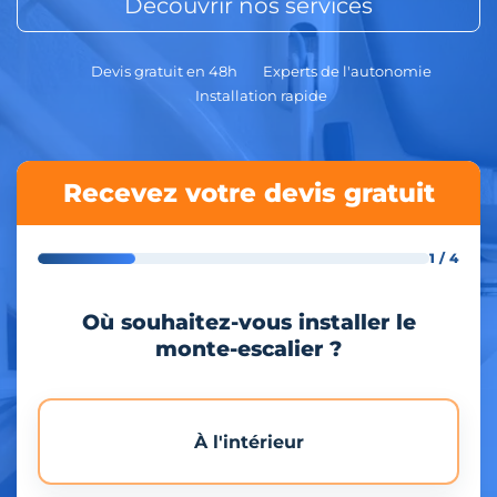
Découvrir nos services
Devis gratuit en 48h
Experts de l'autonomie
Installation rapide
Recevez votre devis gratuit
1 / 4
Où souhaitez-vous installer le
monte-escalier ?
À l'intérieur