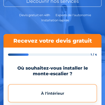
Découvrir nos services
Devis gratuit en 48h
Experts de l'autonomie
Installation rapide
Recevez votre devis gratuit
1 / 4
Où souhaitez-vous installer le
monte-escalier ?
À l'intérieur