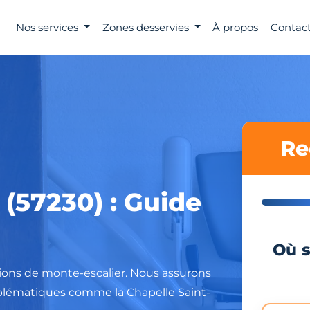
Nos services
Zones desservies
À propos
Contact
Re
(57230) : Guide
Où s
tions de monte-escalier. Nous assurons
emblématiques comme la Chapelle Saint-