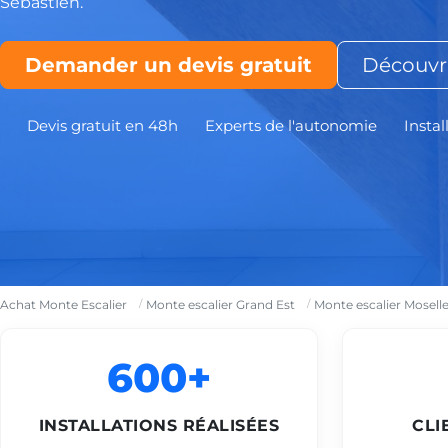
Sébastien.
Demander un devis gratuit
Découvri
Devis gratuit en 48h
Experts de l'autonomie
Instal
Achat Monte Escalier
Monte escalier Grand Est
Monte escalier Mosell
600+
INSTALLATIONS RÉALISÉES
CLI