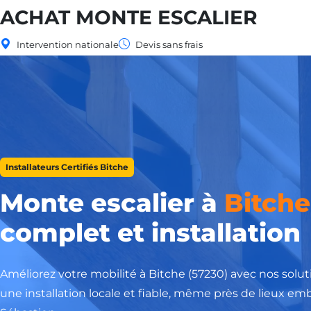
ACHAT MONTE ESCALIER
Intervention nationale
Devis sans frais
Installateurs Certifiés Bitche
Monte escalier à
Bitche
complet et installation
Améliorez votre mobilité à Bitche (57230) avec nos solu
une installation locale et fiable, même près de lieux 