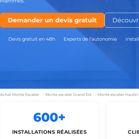
Mammès.
Demander un devis gratuit
Découvri
Devis gratuit en 48h
Experts de l'autonomie
Instal
Achat Monte Escalier
Monte escalier Grand Est
Monte escalier Haute
600+
INSTALLATIONS RÉALISÉES
CLI