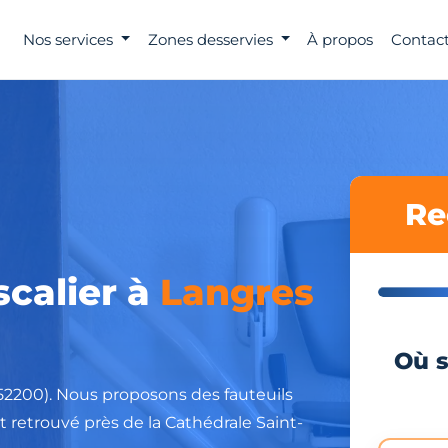
Nos services
Zones desservies
À propos
Contact
Re
scalier à
Langres
Où s
(52200). Nous proposons des fauteuils
 retrouvé près de la Cathédrale Saint-