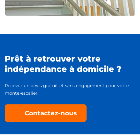
Prêt à retrouver votre
indépendance à domicile ?
Recevez un devis gratuit et sans engagement pour votre
monte-escalier.
Contactez-nous