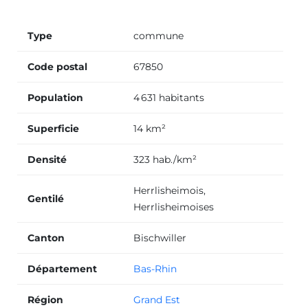
Type
commune
Code postal
67850
Population
4 631 habitants
Superficie
14 km²
Densité
323 hab./km²
Herrlisheimois,
Gentilé
Herrlisheimoises
Canton
Bischwiller
Département
Bas-Rhin
Région
Grand Est