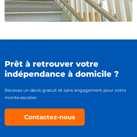
Prêt à retrouver votre
indépendance à domicile ?
Recevez un devis gratuit et sans engagement pour votre
monte-escalier.
Contactez-nous