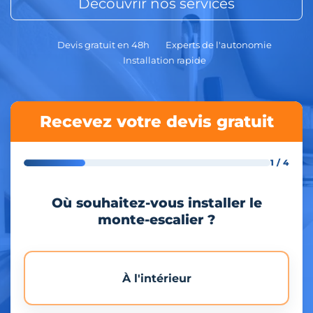
Découvrir nos services
Devis gratuit en 48h
Experts de l'autonomie
Installation rapide
Recevez votre devis gratuit
1 / 4
Où souhaitez-vous installer le
monte-escalier ?
À l'intérieur