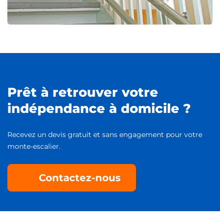
Prêt à retrouver votre
indépendance à domicile ?
Recevez un devis gratuit et sans engagement pour votre
monte-escalier.
Contactez-nous