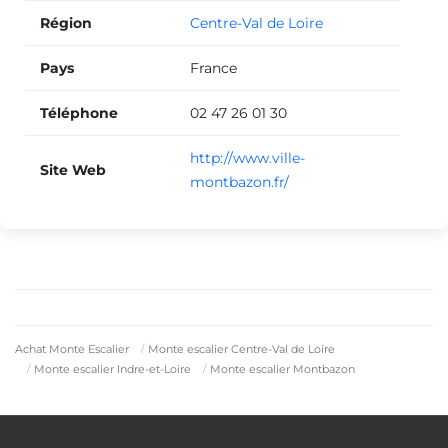
Région
Centre-Val de Loire
Pays
France
Téléphone
02 47 26 01 30
http://www.ville-
Site Web
montbazon.fr/
Achat Monte Escalier
Monte escalier Centre-Val de Loire
Monte escalier Indre-et-Loire
Monte escalier Montbazon