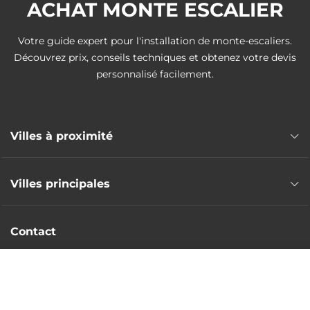
ACHAT MONTE ESCALIER
Votre guide expert pour l'installation de monte-escaliers.
Découvrez prix, conseils techniques et obtenez votre devis
personnalisé facilement.
Villes à proximité
Monte escalier Veigné
Villes principales
Monte escalier Esvres
Monte escalier Monts
Monte escalier Saint-Cyr-sur-Loire
Monte escalier Chambray-lès-Tours
Contact
Monte escalier Amboise
Monte escalier Joué-lès-Tours
Monte escalier Montlouis-sur-Loire
Intervention nationale
Monte escalier Saint-Avertin
DEVIS GRATUIT
Monte escalier Fondettes
Monte escalier Ballan-Miré
Devis sans frais
Monte escalier La Riche
Monte escalier Véretz
contact@achat-monte-escalier.fr