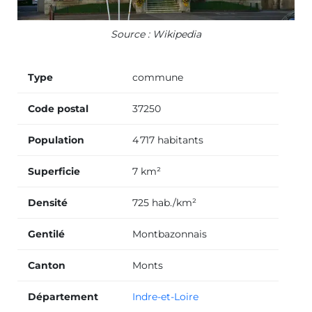
Source : Wikipedia
Type
commune
Code postal
37250
Population
4 717 habitants
Superficie
7 km²
Densité
725 hab./km²
Gentilé
Montbazonnais
Canton
Monts
Département
Indre-et-Loire