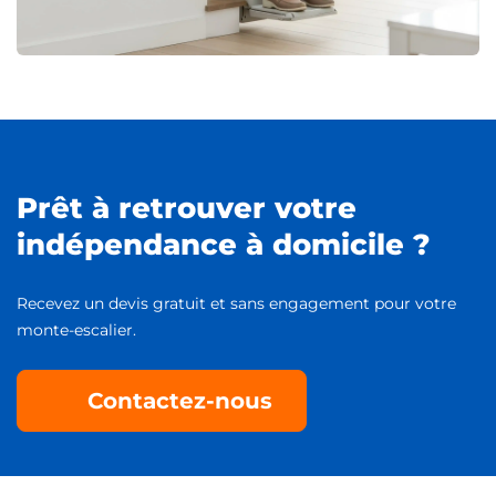
Prêt à retrouver votre
indépendance à domicile ?
Recevez un devis gratuit et sans engagement pour votre
monte-escalier.
Contactez-nous