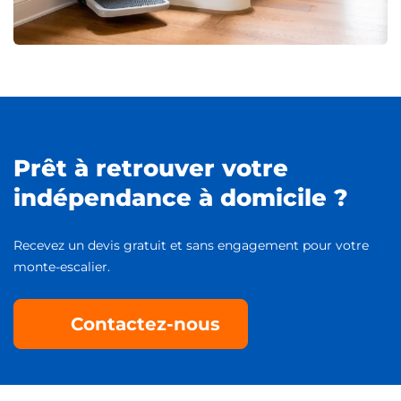
Prêt à retrouver votre
indépendance à domicile ?
Recevez un devis gratuit et sans engagement pour votre
monte-escalier.
Contactez-nous