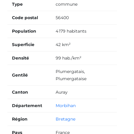
Type
commune
Code postal
56400
Population
4 179 habitants
Superficie
42 km²
Densité
99 hab./km²
Plumergatais,
Gentilé
Plumergataise
Canton
Auray
Département
Morbihan
Région
Bretagne
Pays
France