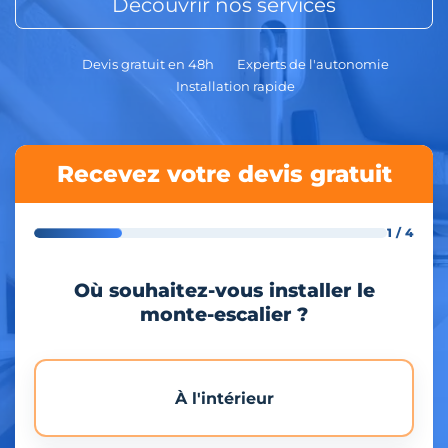
Découvrir nos services
Devis gratuit en 48h
Experts de l'autonomie
Installation rapide
Recevez votre devis gratuit
1 / 4
Où souhaitez-vous installer le
monte-escalier ?
À l'intérieur