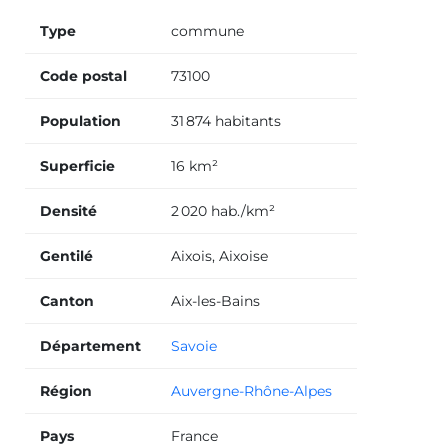
Type
commune
Code postal
73100
Population
31 874 habitants
Superficie
16 km²
Densité
2 020 hab./km²
Gentilé
Aixois, Aixoise
Canton
Aix-les-Bains
Département
Savoie
Région
Auvergne-Rhône-Alpes
Pays
France