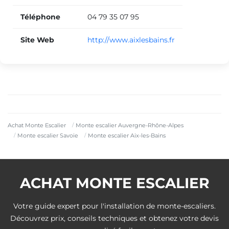
Téléphone
04 79 35 07 95
Site Web
http://www.aixlesbains.fr
Achat Monte Escalier
Monte escalier Auvergne-Rhône-Alpes
Monte escalier Savoie
Monte escalier Aix-les-Bains
ACHAT MONTE ESCALIER
Votre guide expert pour l'installation de monte-escaliers.
Découvrez prix, conseils techniques et obtenez votre devis