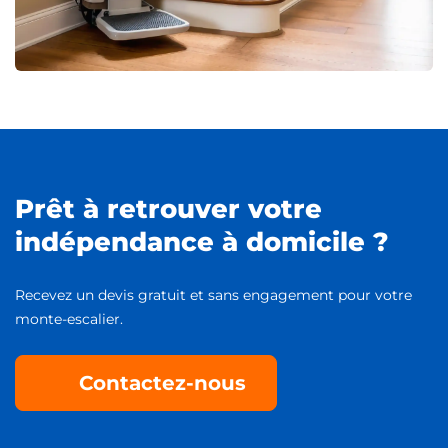
Prêt à retrouver votre
indépendance à domicile ?
Recevez un devis gratuit et sans engagement pour votre
monte-escalier.
Contactez-nous