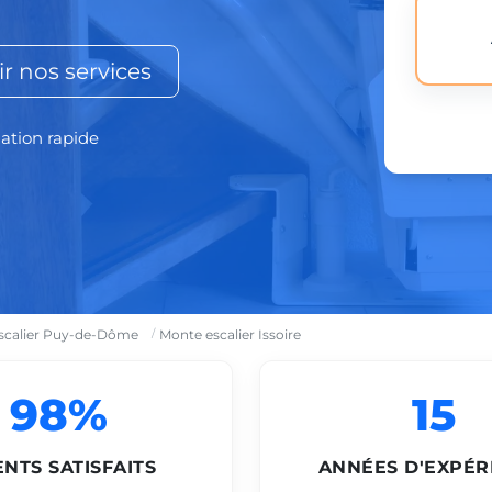
r nos services
lation rapide
scalier Puy-de-Dôme
Monte escalier Issoire
98%
15
ENTS SATISFAITS
ANNÉES D'EXPÉR