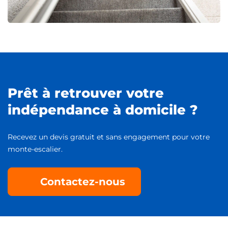
Prêt à retrouver votre
indépendance à domicile ?
Recevez un devis gratuit et sans engagement pour votre
monte-escalier.
Contactez-nous