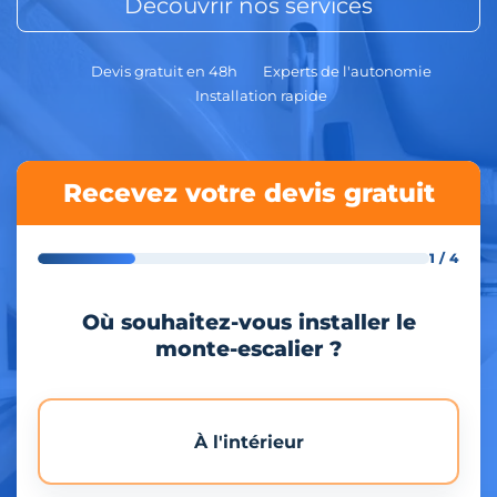
Découvrir nos services
Devis gratuit en 48h
Experts de l'autonomie
Installation rapide
Recevez votre devis gratuit
1 / 4
Où souhaitez-vous installer le
monte-escalier ?
À l'intérieur