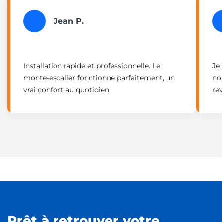
Jean P.
Installation rapide et professionnelle. Le
Je
monte-escalier fonctionne parfaitement, un
no
vrai confort au quotidien.
re
Prêt à retrouver votre