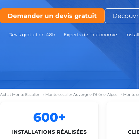
Demander un devis gratuit
Découvri
Devis gratuit en 48h
Experts de l'autonomie
Instal
Achat Monte Escalier
Monte escalier Auvergne-Rhône-Alpes
Monte es
600+
INSTALLATIONS RÉALISÉES
CLI