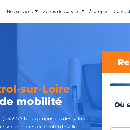
Nos services
Zones desservies
À propos
Contact
Re
rol-sur-Loire
 de mobilité
Où s
re (43120) ? Nous proposons des solutions
e sécurité près de l'Hôtel de Ville.