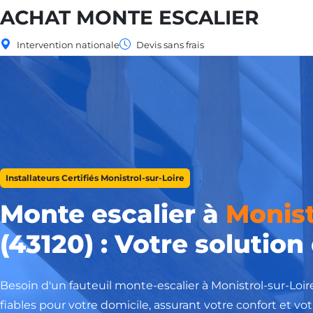
ACHAT MONTE ESCALIER
Intervention nationale
Devis sans frais
Installateurs Certifiés Monistrol-sur-Loire
Monte escalier à
Monist
(43120) : Votre solution
Besoin d'un fauteuil monte-escalier à Monistrol-sur-Loi
fiables pour votre domicile, assurant votre confort et votr