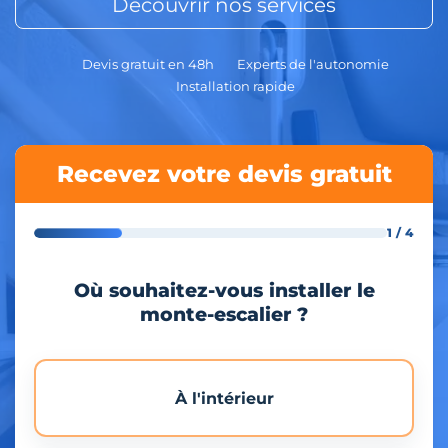
Découvrir nos services
Devis gratuit en 48h
Experts de l'autonomie
Installation rapide
Recevez votre devis gratuit
1 / 4
Où souhaitez-vous installer le
monte-escalier ?
À l'intérieur