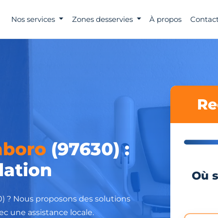
Nos services
Zones desservies
À propos
Contact
Re
boro
(97630) :
lation
Où s
0) ? Nous proposons des solutions
ec une assistance locale.