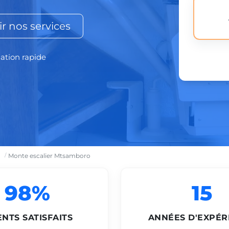
r nos services
lation rapide
Monte escalier Mtsamboro
98%
15
ENTS SATISFAITS
ANNÉES D'EXPÉR