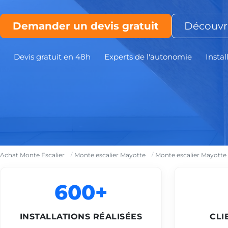
Demander un devis gratuit
Découvri
Devis gratuit en 48h
Experts de l'autonomie
Instal
Achat Monte Escalier
Monte escalier Mayotte
Monte escalier Mayotte
600+
INSTALLATIONS RÉALISÉES
CLI