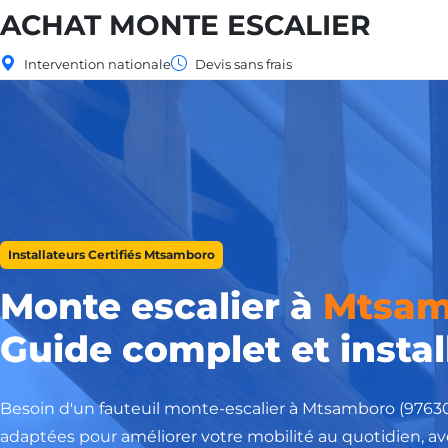
ACHAT MONTE ESCALIER
Intervention nationale
Devis sans frais
Installateurs Certifiés Mtsamboro
Monte escalier à
Mtsam
Guide complet et instal
Besoin d'un fauteuil monte-escalier à Mtsamboro (9763
adaptées pour améliorer votre mobilité au quotidien, av