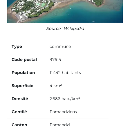
Source : Wikipedia
Type
commune
Code postal
97615
Population
11 442 habitants
Superficie
4 km²
Densité
2 686 hab./km²
Gentilé
Pamandziens
Canton
Pamandzi