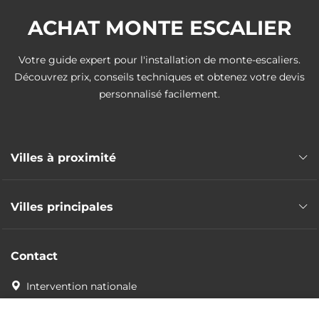
ACHAT MONTE ESCALIER
Votre guide expert pour l'installation de monte-escaliers.
Découvrez prix, conseils techniques et obtenez votre devis
personnalisé facilement.
Villes à proximité
Monte escalier Pamandzi
Villes principales
Monte escalier Mamoudzou
Monte escalier Koungou
Monte escalier M'Tsangamouji
Monte escalier Bandrele
Contact
Monte escalier Bouéni
Monte escalier Dembeni
Monte escalier Chirongui
Intervention nationale
Monte escalier Chiconi
Monte escalier Kani-Kéli
Monte escalier Ouangani
Devis sans frais
Monte escalier Acoua