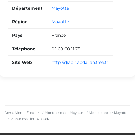
Département
Mayotte
Région
Mayotte
Pays
France
Téléphone
02 69 60 11 75
Site Web
http://djabir.abdallah.free.fr
Achat Monte Escalier
Monte escalier Mayotte
Monte escalier Mayotte
Monte escalier Dzaoudzi