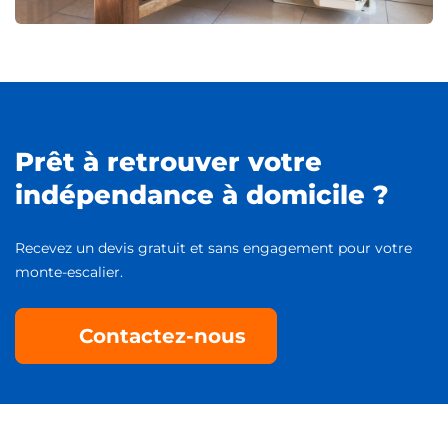
Prêt à retrouver votre
indépendance à domicile ?
Recevez un devis gratuit et sans engagement pour votre
monte-escalier.
Contactez-nous