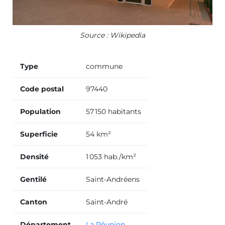
Source : Wikipedia
Type
commune
Code postal
97440
Population
57 150 habitants
Superficie
54 km²
Densité
1 053 hab./km²
Gentilé
Saint-Andréens
Canton
Saint-André
Département
La Réunion