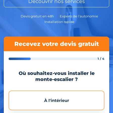
Découvrir nos services
Devis gratuit en 48h
Experts de l'autonomie
Installation rapide
Recevez votre devis gratuit
1 / 4
Où souhaitez-vous installer le
monte-escalier ?
À l'intérieur