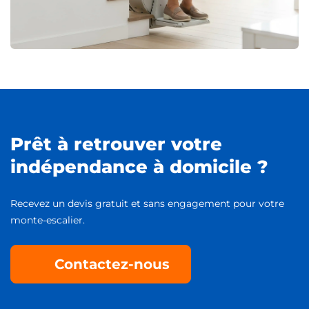
Prêt à retrouver votre
indépendance à domicile ?
Recevez un devis gratuit et sans engagement pour votre
monte-escalier.
Contactez-nous