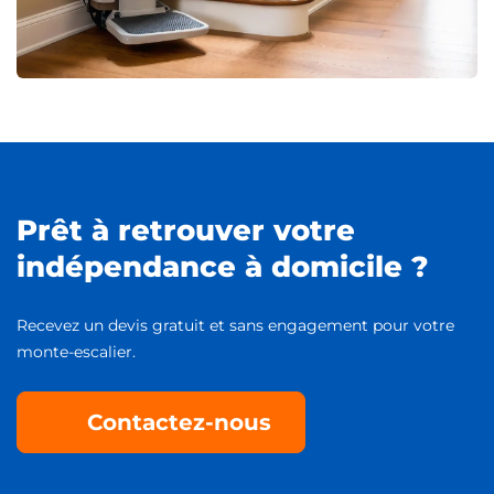
Prêt à retrouver votre
indépendance à domicile ?
Recevez un devis gratuit et sans engagement pour votre
monte-escalier.
Contactez-nous