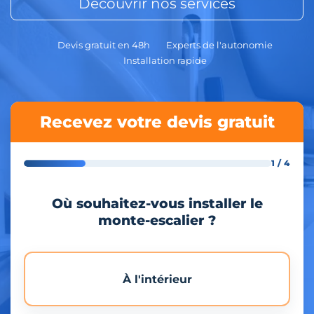
Découvrir nos services
Devis gratuit en 48h
Experts de l'autonomie
Installation rapide
Recevez votre devis gratuit
1 / 4
Où souhaitez-vous installer le
monte-escalier ?
À l'intérieur