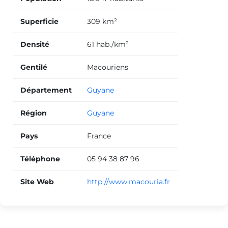
Superficie
309 km²
Densité
61 hab./km²
Gentilé
Macouriens
Département
Guyane
Région
Guyane
Pays
France
Téléphone
05 94 38 87 96
Site Web
http://www.macouria.fr