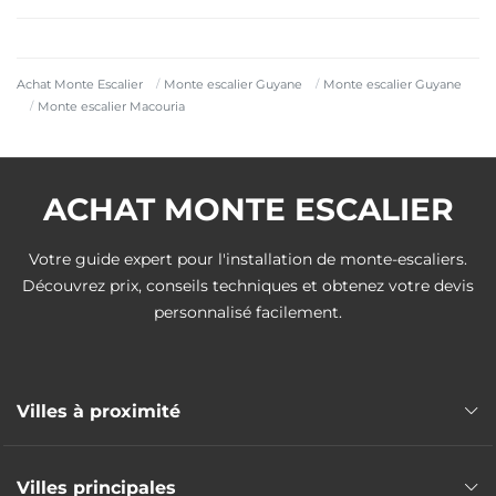
Achat Monte Escalier
Monte escalier Guyane
Monte escalier Guyane
Monte escalier Macouria
ACHAT MONTE ESCALIER
Votre guide expert pour l'installation de monte-escaliers.
Découvrez prix, conseils techniques et obtenez votre devis
personnalisé facilement.
Villes à proximité
Monte escalier Cayenne
Villes principales
Monte escalier Matoury