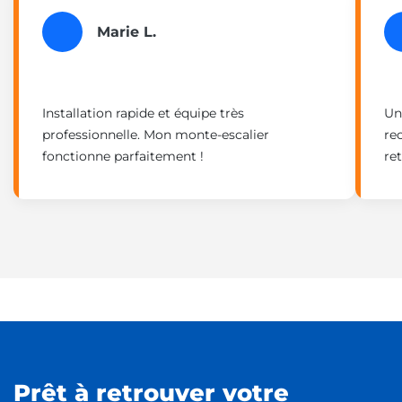
Marie L.
Installation rapide et équipe très
Un
professionnelle. Mon monte-escalier
re
fonctionne parfaitement !
re
Prêt à retrouver votre