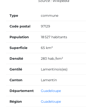
Source : Wikipedia
Type
commune
Code postal
97129
Population
18 527 habitants
Superficie
65 km²
Densité
283 hab./km²
Gentilé
Lamentinois(es)
Canton
Lamentin
Département
Guadeloupe
Région
Guadeloupe