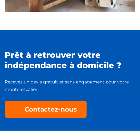
Prêt à retrouver votre
indépendance à domicile ?
Recevez un devis gratuit et sans engagement pour votre
monte-escalier.
Contactez-nous