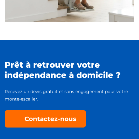
Prêt à retrouver votre
indépendance à domicile ?
Recevez un devis gratuit et sans engagement pour votre
monte-escalier.
Contactez-nous