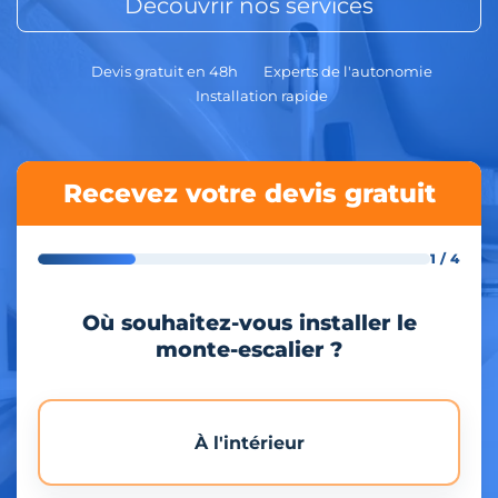
Découvrir nos services
Devis gratuit en 48h
Experts de l'autonomie
Installation rapide
Recevez votre devis gratuit
1 / 4
Où souhaitez-vous installer le
monte-escalier ?
À l'intérieur